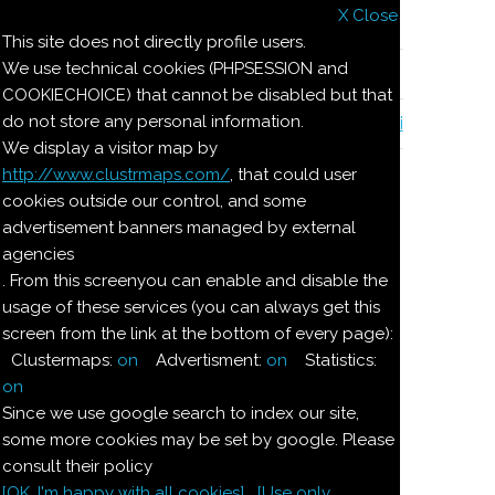
X Close
Il nostro menu
This site does not directly profile users.
We use technical cookies (PHPSESSION and
Le ricette di Pierre
COOKIECHOICE) that cannot be disabled but that
do not store any personal information.
Il quaderno di casa Magnaghi-Zorzoli
We display a visitor map by
http://www.clustrmaps.com/
, that could user
Le ricette di Pierre
cookies outside our control, and some
advertisement banners managed by external
agencies
AMARETTI DELLA CICCIA
. From this screenyou can enable and disable the
BABA`
usage of these services (you can always get this
BACI DI DAMA
screen from the link at the bottom of every page):
BIGNE'
Clustermaps:
on
Advertisment:
on
Statistics:
BIGNE` DI FRUTTA
on
BIGNOLATA DELL'ALBERTA
Since we use google search to index our site,
BIGNOLE
some more cookies may be set by google. Please
BIGNOLE ALLA CREMA
consult their policy
BIGNOLE DI CILIEGIE
[OK. I'm happy with all cookies]
[Use only