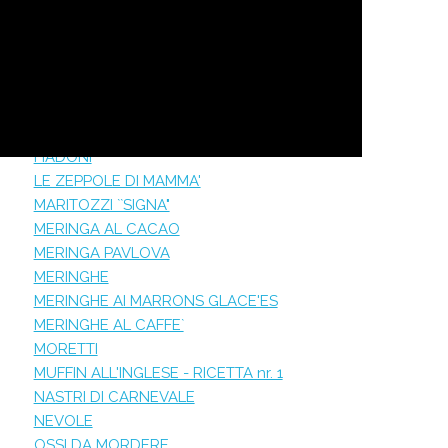
DOLCETTI DI MANDORLE DI ERICE
DOLCETTI EGIZIANI
FAGOTTINI DI DATTERI
FAGOTTINI DI MELE
FAGOTTINI DI MELE CON PISTACCHI
FETTE DI MERINGA AL COCCO
FIADONI
LE ZEPPOLE DI MAMMA'
MARITOZZI ``SIGNA"
MERINGA AL CACAO
MERINGA PAVLOVA
MERINGHE
MERINGHE AI MARRONS GLACE'ES
MERINGHE AL CAFFE`
MORETTI
MUFFIN ALL'INGLESE - RICETTA nr. 1
NASTRI DI CARNEVALE
NEVOLE
OSSI DA MORDERE