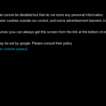
Le ricette di Pierre
not be disabled but that do not store any personal information.
ccedi all'archivio per categoria
d user cookies outside our control, and some advertisement banners 
Ricerca
:
ices (you can always get this screen from the link at the bottom of e
 be set by google. Please consult their policy
' possibile inserire più parole, separate da spazio: la ricerca avverrà
no cookies please]
n AND su tutti i termini
Ultime ricette inserite
Capesante spadellate
Pak choi con combava
Spitzbuben
Carote miele e cumino
BAVARESE DI FRAGOLE