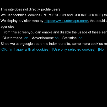
Il nostro menu
This site does not directly profile users.
We use technical cookies (PHPSESSION and COOKIECHOICE) that can
Le ricette di Pierre
A
We display a visitor map by
http://www.clustrmaps.com/
, that coul
agencies
Il quaderno di casa
. From this screenyou can enable and disable the usage of these serv
Magnaghi-Zorzoli
Clustermaps:
on
Advertisment:
on
Statistics:
on
Since we use google search to index our site, some more cookies may
E
[OK. I'm happy with all cookies]
[Use only selected cookies]
[No, 
i