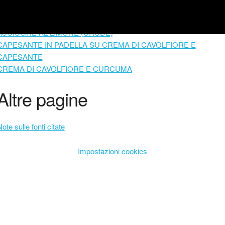
TAGLIATELLE AL ROMBO CON TIMO E PEPE ROSA
TORTA DI RICOTTA E CIOCCOLATO
ACCIUGHE AL LIMONE (CRUDE)
CAPESANTE IN PADELLA SU CREMA DI CAVOLFIORE E
CAPESANTE
CREMA DI CAVOLFIORE E CURCUMA
Altre pagine
ote sulle fonti citate
Impostazioni cookies