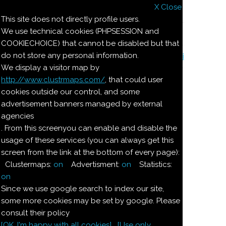
X Close
Il nostro menu
This site does not directly profile users.
We use technical cookies (PHPSESSION and
Le ricette di Pierre
COOKIECHOICE) that cannot be disabled but that
do not store any personal information.
Il quaderno di casa Magnaghi-Zorzoli
We display a visitor map by
http://www.clustrmaps.com/
, that could user
Le ricette di Pierre
cookies outside our control, and some
advertisement banners managed by external
agencies
BISTECCHE ALLA GRECA
. From this screenyou can enable and disable the
BISTECCHE ALLA MAREMMANA
usage of these services (you can always get this
BISTECCHE ALLA SAN VALENTINO
screen from the link at the bottom of every page):
BISTECCHE ALLA VENEZIANA
Clustermaps:
on
Advertisment:
on
Statistics:
BISTECCHE DELIZIA
on
BISTECCHINE DEL PARADISO
Since we use google search to index our site,
FRITTO DI SOJA
some more cookies may be set by google. Please
GOULASH
consult their policy
HAMBURGHER AL POMODORO
[OK. I'm happy with all cookies]
[Use only