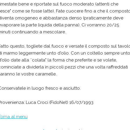
rimestate bene e riportate sul fuoco moderato (attenti che
``esce" come se fosse latte). Fate cuocere fino a che il compost
diventa omogeneo e abbastanza denso (praticamente deve
evaporare la parte liquida della panna). Ci vorranno 20/25
minuti continuando a mescolare.
Fatto questo, togliete dal fuoco e versate il composto sul tavol
di marmo leggermente unto d'olio. Con un coltello sempre unt
d'olio date alla ``colata" la forma che preferite e se volete,
cominciate a dividerla in piccoli pezzi che una volta raffreddati
saranno le vostre caramelle.
Conservatele in luogo fresco e asciutto.
Provenienza: Luca Croci (FidoNet) 16/07/1993
Torna al menu