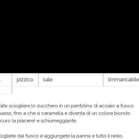
Ingredienti:
250
g
zucchero
250
cl
panna fresca
1
bustina
vanillina
la scorza finissima di un
arancio
1
pizzico
sale
(immancabile
Fate sciogliere lo zucchero in un pentolino di acciaio a fuoco
basso, fino a che si caramella e diventa di un colore biondo
scuro (a piacere) e schiumeggiante.
Togliete dal fuoco e aggiungete la panna e tutto il resto,