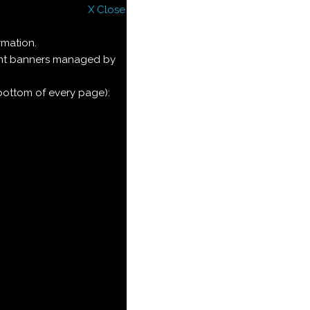
X Close
rmation.
ment banners managed by
 bottom of every page):
e