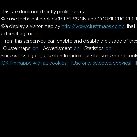
Il nostro menu
This site does not directly profile users.
We use technical cookies (PHPSESSION and COOKIECHOICE) that
Le ricette di Pierre
We display a visitor map by
http://www.clustrmaps.com/
, tha
external agencies
Il quaderno di casa
Magnaghi-Zorzoli
. From this screenyou can enable and disable the usage of thes
Clustermaps:
on
Advertisment:
on
Statistics:
on
Since we use google search to index our site, some more cooki
[OK. I'm happy with all cookies]
[Use only selected cookies]