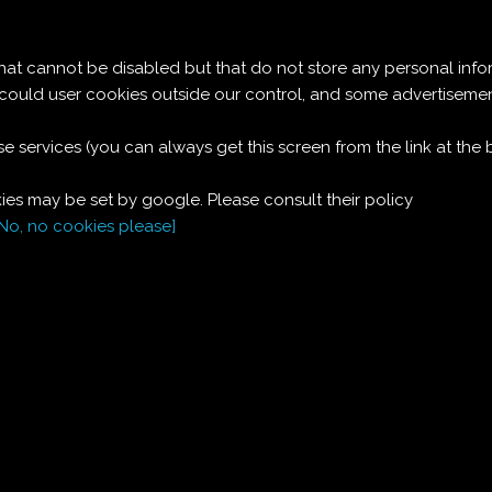
Le ricette di Pierre
 cannot be disabled but that do not store any personal info
MOU (CON SCORZA
t could user cookies outside our control, and some advertise
e services (you can always get this screen from the link at the
D'ARANCIA)
es may be set by google. Please consult their policy
[No, no cookies please]
Ciao gente... ieri ho provato per la prima volta a fare le
caramelle mou. (almeno
Cos
ì diceva la ricetta, ma assomigliano
molto più alle alpenliebe).
Vengono molto buone (più saporite delle mou o alpenliebe ch
siano). Ma la cosa che più mi è piaciuta è quando le ho colate
sul tavolo di marmo... ho fatto una megacaramellona di 30 cm.
di diametro... ehehehe.
Preparazione:
circa mezz'ora.