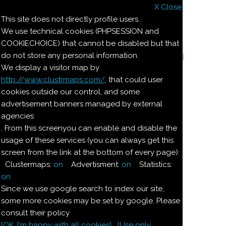
X Close
Il nostro menu
This site does not directly profile users.
We use technical cookies (PHPSESSION and
Le ricette di Pierre
COOKIECHOICE) that cannot be disabled but that
do not store any personal information.
Il quaderno di casa Magnaghi-Zorzoli
We display a visitor map by
http://www.clustrmaps.com/
, that could user
Le ricette di Pierre
cookies outside our control, and some
advertisement banners managed by external
agencies
MANDORLE
. From this screenyou can enable and disable the
usage of these services (you can always get this
ATTERRATE
screen from the link at the bottom of every page):
Clustermaps:
on
Advertisment:
on
Statistics:
Ingredienti:
on
Since we use google search to index our site,
350
g
mandorle
abbrustolite
some more cookies may be set by google. Please
consult their policy
[OK. I'm happy with all cookies]
[Use only