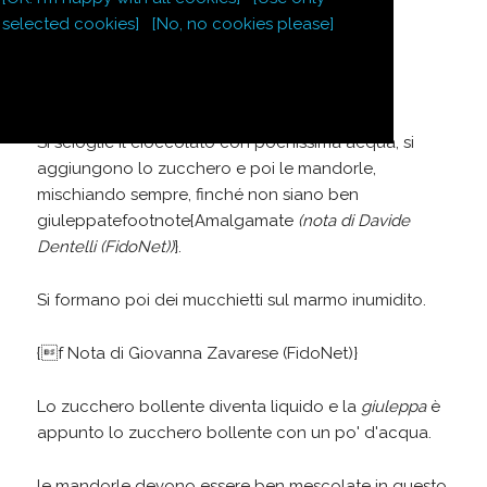
170
g
zucchero
selected cookies]
[No, no cookies please]
100
g
cioccolato
Si scioglie il cioccolato con pochissima acqua, si
aggiungono lo zucchero e poi le mandorle,
mischiando sempre, finché non siano ben
giuleppatefootnote{Amalgamate
(nota di Davide
Dentelli (FidoNet))
}.
Si formano poi dei mucchietti sul marmo inumidito.
{f Nota di Giovanna Zavarese (FidoNet)}
Lo zucchero bollente diventa liquido e la
giuleppa
è
appunto lo zucchero bollente con un po' d'acqua.
le mandorle devono essere ben mescolate in questo