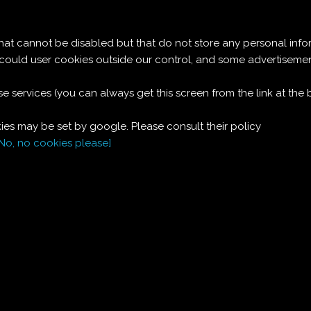
Le ricette di Pierre
 cannot be disabled but that do not store any personal info
CARAMELLE MOU
t could user cookies outside our control, and some advertise
e services (you can always get this screen from the link at the
Ingredienti:
es may be set by google. Please consult their policy
250
g
zucchero
a quadretti
[No, no cookies please]
1/2
l
panna
non troppo densa
un
bastoncino
vaniglia
Si mette tutto assieme e al fuoco e si rimescola finché il tutto
abbia preso un bel color nocciola.