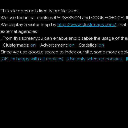
Il nostro menu
This site does not directly profile users.
We use technical cookies (PHPSESSION and COOKIECHOICE) that
Le ricette di Pierre
We display a visitor map by
http://www.clustrmaps.com/
, tha
external agencies
Il quaderno di casa
Magnaghi-Zorzoli
. From this screenyou can enable and disable the usage of thes
Clustermaps:
on
Advertisment:
on
Statistics:
on
Since we use google search to index our site, some more cooki
[OK. I'm happy with all cookies]
[Use only selected cookies]