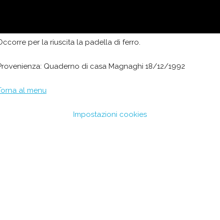
Si versa in una latta e si allarga. Si segnano con la lama del
coltello dei quadrettini e quando sarà raffreddata si rompono.
Occorre per la riuscita la padella di ferro.
Provenienza: Quaderno di casa Magnaghi 18/12/1992
Torna al menu
Impostazioni cookies