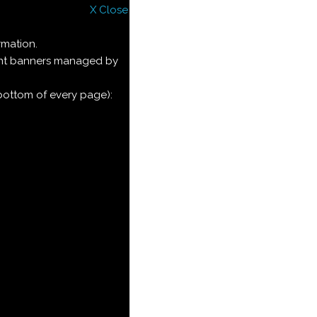
X Close
rmation.
ment banners managed by
 bottom of every page):