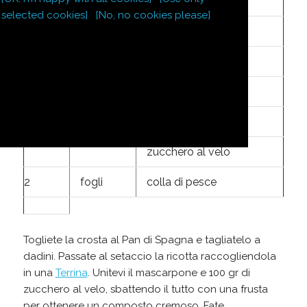
500
g
ricotta
selected cookies]
[No, no cookies please]
200
g
mascarpone
200
g
canditi a dadini
100
g
cioccolato amaro
1/2
bicchiere
Rhum
zucchero al velo
2
fogli
colla di pesce
Togliete la crosta al Pan di Spagna e tagliatelo a
dadini. Passate al setaccio la ricotta raccogliendola
in una
Terrina
. Unitevi il mascarpone e 100 gr di
zucchero al velo, sbattendo il tutto con una frusta
per ottenere un composto cremoso. Fate