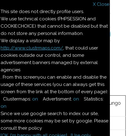
X Close
Il nostro menu
This site does not directly profile users.
We use technical cookies (PHPSESSION and
Le ricette di Pierre
COOKIECHOICE) that cannot be disabled but that
do not store any personal information.
Il quaderno di casa Magnaghi-Zorzoli
We display a visitor map by
http://www.clustrmaps.com/
, that could user
Le ricette di Pierre
cookies outside our control, and some
advertisement banners managed by external
agencies
UOVO VARIOPINTO
. From this screenyou can enable and disable the
usage of these services (you can always get this
screen from the link at the bottom of every page):
Ingredienti:
Clustermaps:
on
Advertisment:
on
Statistics:
Mezzo
uovo di cioccolato lungo
on
circa 20 Cm
Since we use google search to index our site,
some more cookies may be set by google. Please
150
g
Pan di Spagna
consult their policy
[OK. I'm happy with all cookies]
[Use only