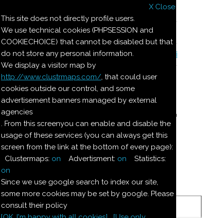
X Close
Il nostro menu
This site does not directly profile users.
We use technical cookies (PHPSESSION and
Le ricette di Pierre
COOKIECHOICE) that cannot be disabled but that
do not store any personal information.
Il quaderno di casa Magnaghi-Zorzoli
We display a visitor map by
http://www.clustrmaps.com/
, that could user
Le ricette di Pierre
cookies outside our control, and some
advertisement banners managed by external
agencies
SORPRESA DI BIGNE'
. From this screenyou can enable and disable the
usage of these services (you can always get this
screen from the link at the bottom of every page):
Ingredienti:
Clustermaps:
on
Advertisment:
on
Statistics:
Per 8--10
on
persone:
Since we use google search to index our site,
some more cookies may be set by google. Please
consult their policy
1
confezione
bigné vuoti
[OK. I'm happy with all cookies]
[Use only