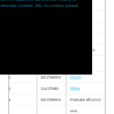
1
l
latte
selected cookies]
[No, no cookies please]
3
uova
3
cucchiai
farina
10
cucchiai
zucchero
1
tazzina
caffè ristretto
cioccolato
80
g
fondente
1
bicchierino
Rhum
1
cucchiaio
Miele
1
bicchierino
marsala all'uovo
uva