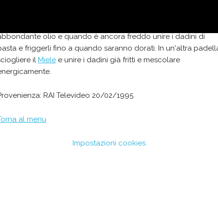
Amalgamare bene la farina con le uova fino ad ottenere un
impasto omogeneo. Ricavarne dei filoncini cilindrici (come dei
rissini). Tagliarli a piccoli cubetti di circa 1 cm. Mettere in padell
abbondante olio e quando è ancora freddo unire i dadini di
pasta e friggerli fino a quando saranno dorati. In un'altra padell
sciogliere il
Miele
e unire i dadini già fritti e mescolare
energicamente.
Provenienza: RAI Televideo 20/02/1995
Torna al menu
Impostazioni cookies