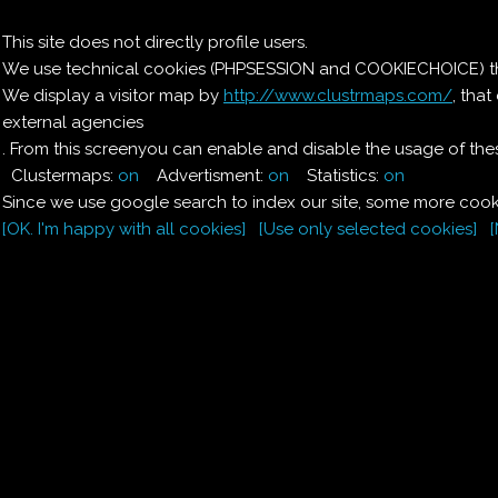
Il nostro menu
This site does not directly profile users.
We use technical cookies (PHPSESSION and COOKIECHOICE) that
Le ricette di Pierre
We display a visitor map by
http://www.clustrmaps.com/
, tha
external agencies
Il quaderno di casa
Magnaghi-Zorzoli
. From this screenyou can enable and disable the usage of thes
Clustermaps:
on
Advertisment:
on
Statistics:
on
Since we use google search to index our site, some more cooki
[OK. I'm happy with all cookies]
[Use only selected cookies]