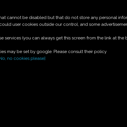
Le ricette di Pierre
 cannot be disabled but that do not store any personal info
PIGNOCCATTA
t could user cookies outside our control, and some advertise
e services (you can always get this screen from the link at the
Ingredienti:
es may be set by google. Please consult their policy
Dosi per 4:
[No, no cookies please]
280
g
farina
3
uova
150
g
Miele
olio