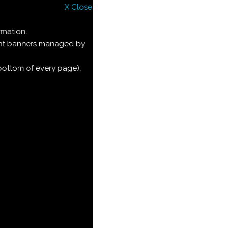
X Close
rmation.
ment banners managed by
 bottom of every page):