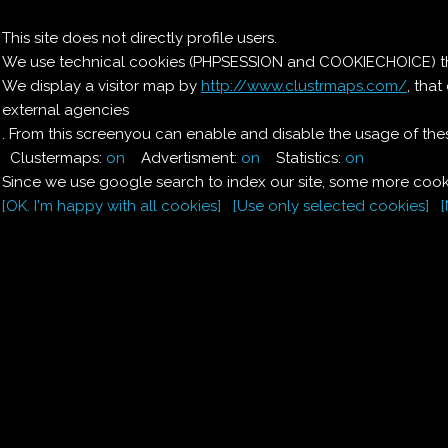
Il nostro menu
This site does not directly profile users.
We use technical cookies (PHPSESSION and COOKIECHOICE) that
Le ricette di Pierre
We display a visitor map by
http://www.clustrmaps.com/
, tha
external agencies
Il quaderno di casa
Magnaghi-Zorzoli
. From this screenyou can enable and disable the usage of thes
Clustermaps:
on
Advertisment:
on
Statistics:
on
Since we use google search to index our site, some more cooki
[OK. I'm happy with all cookies]
[Use only selected cookies]