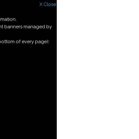
X Close
rmation.
ment banners managed by
 bottom of every page):