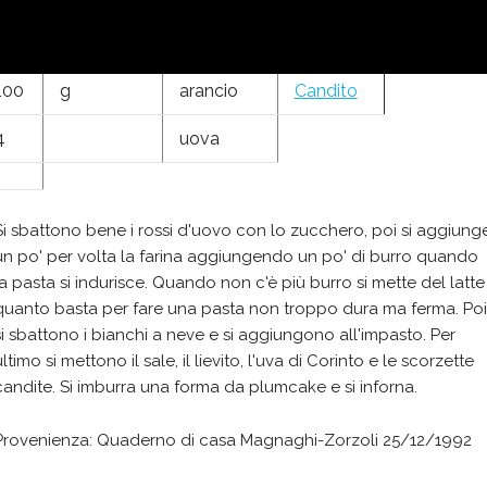
150
g
uva secca
di Corinto
100
g
arancio
Candito
4
uova
Si sbattono bene i rossi d'uovo con lo zucchero, poi si aggiung
un po' per volta la farina aggiungendo un po' di burro quando
la pasta si indurisce. Quando non c'è più burro si mette del latte
quanto basta per fare una pasta non troppo dura ma ferma. Poi
si sbattono i bianchi a neve e si aggiungono all'impasto. Per
ltimo si mettono il sale, il lievito, l'uva di Corinto e le scorzette
candite. Si imburra una forma da plumcake e si inforna.
Provenienza: Quaderno di casa Magnaghi-Zorzoli 25/12/1992