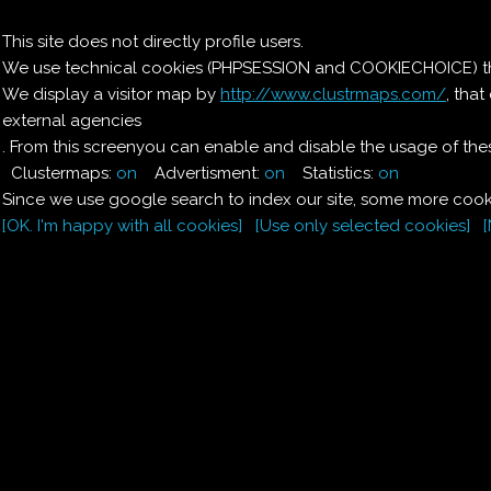
Il nostro menu
This site does not directly profile users.
We use technical cookies (PHPSESSION and COOKIECHOICE) that
Le ricette di Pierre
We display a visitor map by
http://www.clustrmaps.com/
, tha
external agencies
Il quaderno di casa
Magnaghi-Zorzoli
. From this screenyou can enable and disable the usage of thes
Clustermaps:
on
Advertisment:
on
Statistics:
on
Since we use google search to index our site, some more cooki
[OK. I'm happy with all cookies]
[Use only selected cookies]