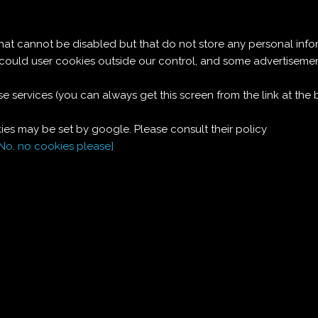
Le ricette di Pierre
 cannot be disabled but that do not store any personal info
PLUMCAKE (CUCINA
t could user cookies outside our control, and some advertise
e services (you can always get this screen from the link at the
ITALIANA)
es may be set by google. Please consult their policy
[No, no cookies please]
Ingredienti:
450
g
farina
150
g
zucchero
1
cucchiaino
lievito
in polvere
1/2
cucchiaino
sale
150
g
burro
un po' fuso