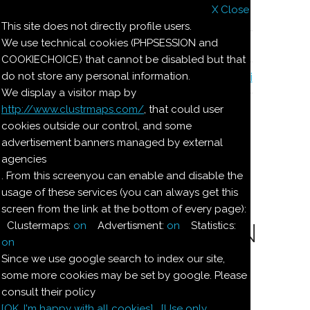
X Close
Il nostro menu
This site does not directly profile users.
We use technical cookies (PHPSESSION and
Le ricette di Pierre
COOKIECHOICE) that cannot be disabled but that
do not store any personal information.
Il quaderno di casa Magnaghi-Zorzoli
We display a visitor map by
http://www.clustrmaps.com/
, that could user
Le ricette di Pierre
cookies outside our control, and some
advertisement banners managed by external
agencies
TRONCHETTI DI
. From this screenyou can enable and disable the
usage of these services (you can always get this
BUDINO
screen from the link at the bottom of every page):
ALL'AMARETTO CON
Clustermaps:
on
Advertisment:
on
Statistics:
on
MIRTILLI
Since we use google search to index our site,
some more cookies may be set by google. Please
consult their policy
Ingredienti per 4 persone
[OK. I'm happy with all cookies]
[Use only