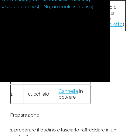
selected cookies]
[No, no cookies please]
budino
(ovvero 1
all'
Amaretto
conf. per
1
già
budino
preparato
all'
Amaretto
)
1/2
l
latte
1
arancia
2
cucchiaio
mirtilli
4
cucchiai
zucchero
Cannella
in
1
cucchiaio
polvere
Preparazione
preparare il budino e lasciarlo raffreddare in un