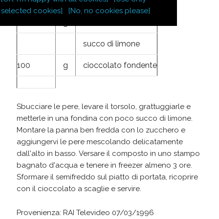
200
g
panna da montare
selected cookies]
[No, no cookies please]
100
g
zucchero di canna
succo di limone
100
g
cioccolato fondente
Sbucciare le pere, levare il torsolo, grattuggiarle e
metterle in una fondina con poco succo di limone.
Montare la panna ben fredda con lo zucchero e
aggiungervi le pere mescolando delicatamente
dall'alto in basso. Versare il composto in uno stampo
bagnato d'acqua e tenere in freezer almeno 3 ore.
Sformare il semifreddo sul piatto di portata, ricoprire
con il cioccolato a scaglie e servire.
Provenienza: RAI Televideo 07/03/1996