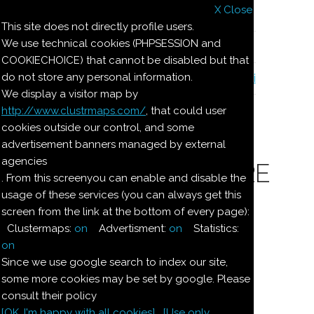
X Close
Il nostro menu
This site does not directly profile users.
We use technical cookies (PHPSESSION and
Le ricette di Pierre
COOKIECHOICE) that cannot be disabled but that
do not store any personal information.
Il quaderno di casa Magnaghi-Zorzoli
We display a visitor map by
http://www.clustrmaps.com/
, that could user
Le ricette di Pierre
cookies outside our control, and some
advertisement banners managed by external
agencies
SEMIFREDDO DI PERE
. From this screenyou can enable and disable the
usage of these services (you can always get this
screen from the link at the bottom of every page):
Ingredienti:
Clustermaps:
on
Advertisment:
on
Statistics:
Dosi per 4:
on
Since we use google search to index our site,
some more cookies may be set by google. Please
400
g
pere
consult their policy
[OK. I'm happy with all cookies]
[Use only