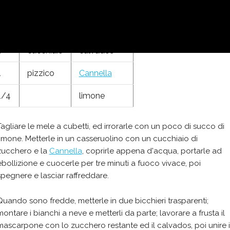
2
cucchiai
zucchero
2
albumi d'uovo
1
cucchiaio
calvados
1
pizzico
Cannella
1/4
limone
Tagliare le mele a cubetti, ed irrorarle con un poco di succo di
limone. Metterle in un casseruolino con un cucchiaio di
zucchero e la
Cannella
, coprirle appena d'acqua, portarle ad
ebollizione e cuocerle per tre minuti a fuoco vivace, poi
spegnere e lasciar raffreddare.
Quando sono fredde, metterle in due bicchieri trasparenti;
montare i bianchi a neve e metterli da parte; lavorare a frusta il
mascarpone con lo zucchero restante ed il calvados, poi unire i