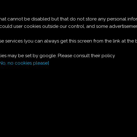
Le ricette di Pierre
 cannot be disabled but that do not store any personal info
MELE ALLA CANNELLA
t could user cookies outside our control, and some advertise
e services (you can always get this screen from the link at the
CON CREMA DI
es may be set by google. Please consult their policy
MASCARPONE AL
[No, no cookies please]
CALVADOS
Dolce assaggiato in Provenza, e ricreato con ottimi risultati.
Dosi per due:
2
mele
golden
100
g
mascarpone