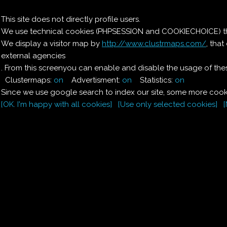
Il nostro menu
This site does not directly profile users.
We use technical cookies (PHPSESSION and COOKIECHOICE) that
Le ricette di Pierre
We display a visitor map by
http://www.clustrmaps.com/
, tha
external agencies
Il quaderno di casa
Magnaghi-Zorzoli
. From this screenyou can enable and disable the usage of thes
Clustermaps:
on
Advertisment:
on
Statistics:
on
Since we use google search to index our site, some more cooki
[OK. I'm happy with all cookies]
[Use only selected cookies]