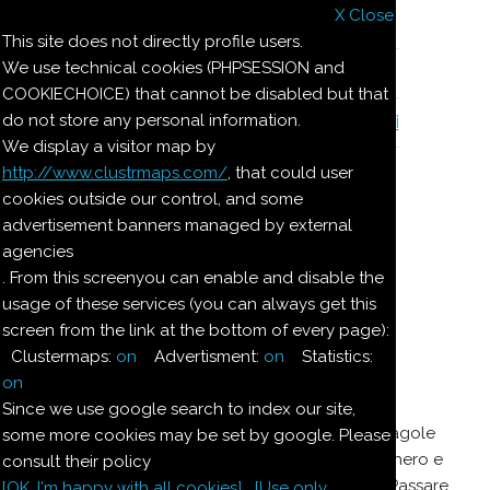
X Close
Il nostro menu
This site does not directly profile users.
We use technical cookies (PHPSESSION and
Le ricette di Pierre
COOKIECHOICE) that cannot be disabled but that
do not store any personal information.
Il quaderno di casa Magnaghi-Zorzoli
We display a visitor map by
http://www.clustrmaps.com/
, that could user
Le ricette di Pierre
cookies outside our control, and some
advertisement banners managed by external
agencies
KISEL (PUREA DI
. From this screenyou can enable and disable the
usage of these services (you can always get this
FRUTTA)
screen from the link at the bottom of every page):
Clustermaps:
on
Advertisment:
on
Statistics:
Dosi per 6.
on
Since we use google search to index our site,
In una casseruola smaltata versare
800
g di fragole
some more cookies may be set by google. Please
pulite, 2 tazze d'acqua fredda, 1 tazza di zucchero e
consult their policy
portare al fuoco. Far sobbollire per 10 minuti. Passare
[OK. I'm happy with all cookies]
[Use only