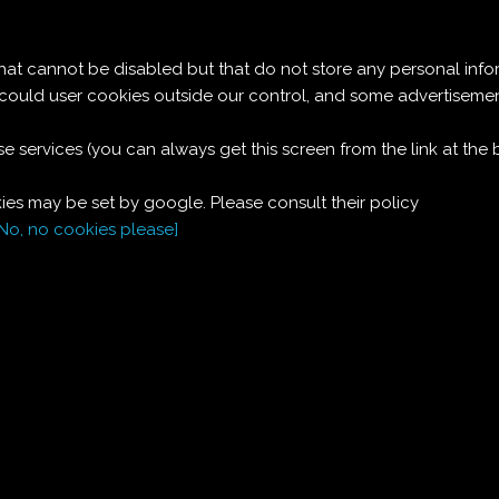
Le ricette di Pierre
 cannot be disabled but that do not store any personal info
DOLCE SUERTE
t could user cookies outside our control, and some advertise
e services (you can always get this screen from the link at the
Ingredienti:
es may be set by google. Please consult their policy
100
g
margarina
[No, no cookies please]
100
g
zucchero a velo
2
tuorli d'uovo
caldo, molto
3
cucchiai
Caffè
ristretto
30
biscotti secchi
rettangolari