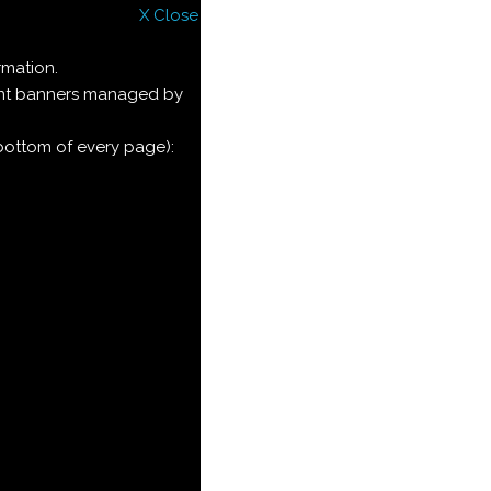
X Close
rmation.
ment banners managed by
 bottom of every page):