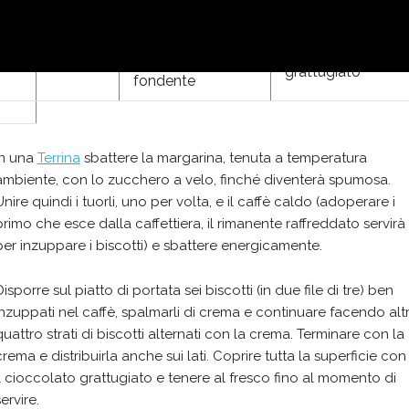
3-
tazzine
caffè
freddo
-4
cioccolato
grattugiato
fondente
In una
Terrina
sbattere la margarina, tenuta a temperatura
ambiente, con lo zucchero a velo, finché diventerà spumosa.
Unire quindi i tuorli, uno per volta, e il caffè caldo (adoperare i
primo che esce dalla caffettiera, il rimanente raffreddato servirà
per inzuppare i biscotti) e sbattere energicamente.
Disporre sul piatto di portata sei biscotti (in due file di tre) ben
inzuppati nel caffè, spalmarli di crema e continuare facendo altr
quattro strati di biscotti alternati con la crema. Terminare con la
crema e distribuirla anche sui lati. Coprire tutta la superficie con
il cioccolato grattugiato e tenere al fresco fino al momento di
ervire.