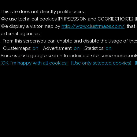
Il nostro menu
This site does not directly profile users.
We use technical cookies (PHPSESSION and COOKIECHOICE) that
Le ricette di Pierre
We display a visitor map by
http://www.clustrmaps.com/
, tha
external agencies
Il quaderno di casa
Magnaghi-Zorzoli
. From this screenyou can enable and disable the usage of thes
Clustermaps:
on
Advertisment:
on
Statistics:
on
Since we use google search to index our site, some more cooki
[OK. I'm happy with all cookies]
[Use only selected cookies]