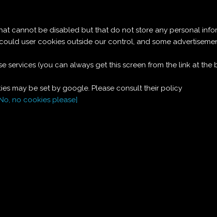
Le ricette di Pierre
 cannot be disabled but that do not store any personal info
DESSERT ALL'ANANAS
t could user cookies outside our control, and some advertise
e services (you can always get this screen from the link at the
Ingredienti:
es may be set by google. Please consult their policy
Dosi per 4:
[No, no cookies please]
4
fette
ananas in scatola
al naturale
2
uova
200
g
mascarpone
zucchero
cacao dolce