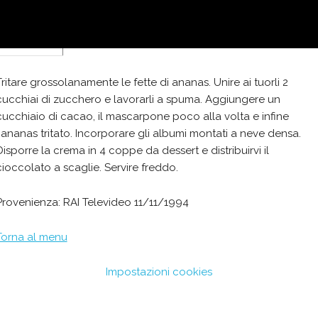
100
g
cioccolato bianco
Tritare grossolanamente le fette di ananas. Unire ai tuorli 2
cucchiai di zucchero e lavorarli a spuma. Aggiungere un
cucchiaio di cacao, il mascarpone poco alla volta e infine
l'ananas tritato. Incorporare gli albumi montati a neve densa.
Disporre la crema in 4 coppe da dessert e distribuirvi il
cioccolato a scaglie. Servire freddo.
Provenienza: RAI Televideo 11/11/1994
Torna al menu
Impostazioni cookies