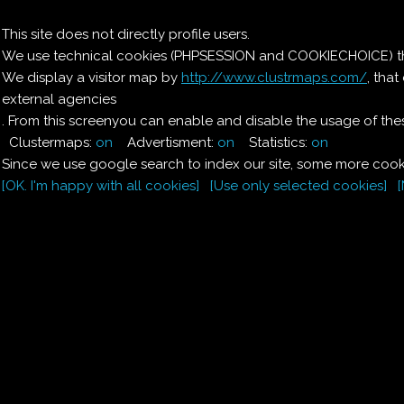
Il nostro menu
This site does not directly profile users.
We use technical cookies (PHPSESSION and COOKIECHOICE) that
Le ricette di Pierre
We display a visitor map by
http://www.clustrmaps.com/
, tha
external agencies
Il quaderno di casa
Magnaghi-Zorzoli
. From this screenyou can enable and disable the usage of thes
Clustermaps:
on
Advertisment:
on
Statistics:
on
Since we use google search to index our site, some more cooki
[OK. I'm happy with all cookies]
[Use only selected cookies]