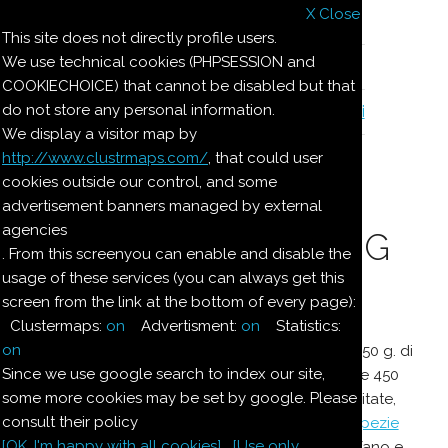
X Close
Il nostro menu
This site does not directly profile users.
We use technical cookies (PHPSESSION and
Le ricette di Pierre
COOKIECHOICE) that cannot be disabled but that
do not store any personal information.
Il quaderno di casa Magnaghi-Zorzoli
We display a visitor map by
http://www.clustrmaps.com/
, that could user
Le ricette di Pierre
cookies outside our control, and some
advertisement banners managed by external
agencies
CHRISTMAS PUDDING
. From this screenyou can enable and disable the
usage of these services (you can always get this
screen from the link at the bottom of every page):
Dosi per 4.
Clustermaps:
on
Advertisment:
on
Statistics:
on
Far macerare per dieci giorni in luogo fresco 450 g. di
Since we use google search to index our site,
grasso di rognone tritato con 450 g. di uvetta e 450
some more cookies may be set by google. Please
g. di frutta candita tritata, 250 g. di mandorle tritate,
consult their policy
250 g. di zucchero di canna, due cucchiai di
Spezie
[OK. I'm happy with all cookies]
[Use only
in polvere (
Zenzero
,
Cannella
, chiodo di garofano e