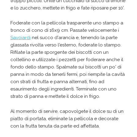
troppo piccoli. Unite un cucchiaio di succo di limone
e lo zucchero, mettete in frigo e fate riposare per 10'.
Foderate con la pellicola trasparente uno stampo a
tronco di cono di 16x9 cm. Passate velocemente i
Savoiardi
nel succo d'arancia e, tenendo la parte
glassata rivolta verso l'esterno, foderate lo stampo.
Rifilate la parte sporgente dei biscotti con un
coltellino e utilizzate i pezzetti per foderare anche il
fondo dello stampo. Spalmate sui biscotti un po' di
panna in modo da tenerli fermi, poi riempite la cavità
con strati di frutta e panna alternati, fino ad
esaurimento degli ingredienti. Terminate con uno
strato di panna e mettete il dolce in frigo.
Al momento di servire, capovolgete il dolce su di un
piatto di portata, eliminate la pellicola e decorate
con la frutta tenuta da parte ed affettata.