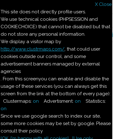
X Close
Il nostro menu
This site does not directly profile users.
We use technical cookies (PHPSESSION and
Le ricette di Pierre
COOKIECHOICE) that cannot be disabled but that
do not store any personal information.
Il quaderno di casa Magnaghi-Zorzoli
We display a visitor map by
http://www.clustrmaps.com/
, that could user
Le ricette di Pierre
cookies outside our control, and some
advertisement banners managed by external
agencies
CHARLOTTE ALLA
. From this screenyou can enable and disable the
usage of these services (you can always get this
FRUTTA
screen from the link at the bottom of every page):
Clustermaps:
on
Advertisment:
on
Statistics:
Ingredienti:
on
Since we use google search to index our site,
Per 4
some more cookies may be set by google. Please
persone:
consult their policy
3
banane
[OK. I'm happy with all cookies]
[Use only