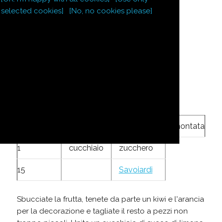
selected cookies]
[No, no cookies please]
3
kiwi
1
arancia
succo
1/2
bicchiere
d'arancia
succo di
limone
300
g
panna
montata
1
cucchiaio
zucchero
15
Savoiardi
Sbucciate la frutta, tenete da parte un kiwi e l'arancia
per la decorazione e tagliate il resto a pezzi non