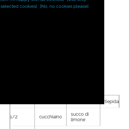
selected cookies]
[No, no cookies please]
3/4
l
latte
250
g
zucchero
4
uova
1
cucchiaio
fecola
scorza di
1/2
vaniglia
Caramello:
50
g
zucchero
2
cucchiai
acqua
tiepida
succo di
1/2
cucchiaino
limone