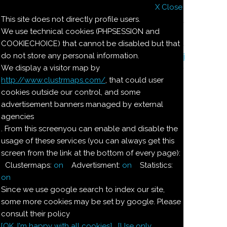
X Close
Il nostro menu
This site does not directly profile users.
We use technical cookies (PHPSESSION and
Le ricette di Pierre
COOKIECHOICE) that cannot be disabled but that
do not store any personal information.
Il quaderno di casa Magnaghi-Zorzoli
We display a visitor map by
http://www.clustrmaps.com/
, that could user
Le ricette di Pierre
cookies outside our control, and some
advertisement banners managed by external
agencies
CARAMELITA
. From this screenyou can enable and disable the
usage of these services (you can always get this
screen from the link at the bottom of every page):
Crema meringa al caramello.
Clustermaps:
on
Advertisment:
on
Statistics:
on
Ingredienti:
Since we use google search to index our site,
Dosi per 6:
some more cookies may be set by google. Please
consult their policy
Crema
[OK. I'm happy with all cookies]
[Use only