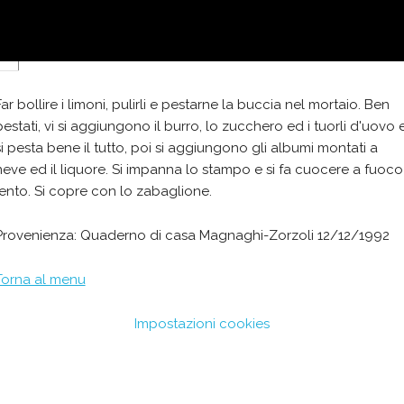
1
po'
panna
Far bollire i limoni, pulirli e pestarne la buccia nel mortaio. Ben
pestati, vi si aggiungono il burro, lo zucchero ed i tuorli d'uovo 
si pesta bene il tutto, poi si aggiungono gli albumi montati a
neve ed il liquore. Si impanna lo stampo e si fa cuocere a fuoco
lento. Si copre con lo zabaglione.
Provenienza: Quaderno di casa Magnaghi-Zorzoli 12/12/1992
Torna al menu
Impostazioni cookies