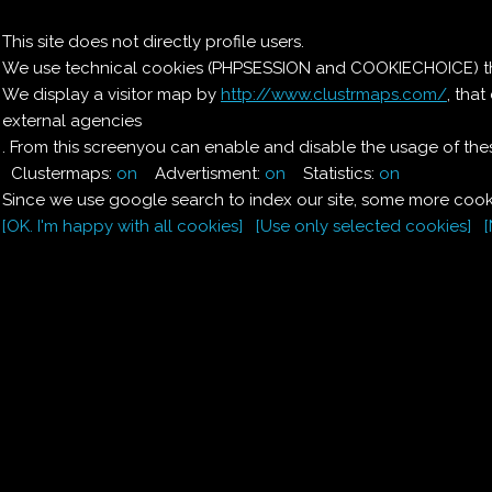
Il nostro menu
This site does not directly profile users.
We use technical cookies (PHPSESSION and COOKIECHOICE) that
Le ricette di Pierre
We display a visitor map by
http://www.clustrmaps.com/
, tha
external agencies
Il quaderno di casa
Magnaghi-Zorzoli
. From this screenyou can enable and disable the usage of thes
Clustermaps:
on
Advertisment:
on
Statistics:
on
Since we use google search to index our site, some more cooki
[OK. I'm happy with all cookies]
[Use only selected cookies]