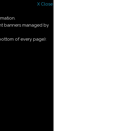
X Close
rmation.
ment banners managed by
 bottom of every page):