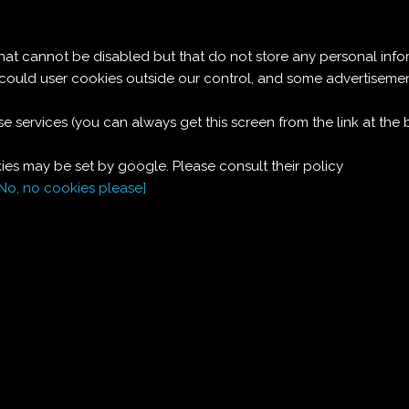
Le ricette di Pierre
 cannot be disabled but that do not store any personal info
BUDINO DI LIMONI
t could user cookies outside our control, and some advertise
e services (you can always get this screen from the link at the
Ingredienti:
es may be set by google. Please consult their policy
2
limoni
[No, no cookies please]
2
hg
burro
2
hg
zucchero
8
uova
1
bicchierino
liquore
zabaglione